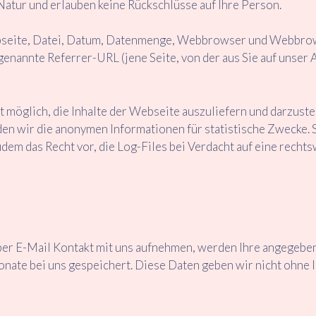
Natur und erlauben keine Rückschlüsse auf Ihre Person.
bseite, Datei, Datum, Datenmenge, Webbrowser und Webbrow
enannte Referrer-URL (jene Seite, von der aus Sie auf unser 
 möglich, die Inhalte der Webseite auszuliefern und darzustel
 wir die anonymen Informationen für statistische Zwecke. S
udem das Recht vor, die Log-Files bei Verdacht auf eine rech
per E-Mail Kontakt mit uns aufnehmen, werden Ihre angegeb
nate bei uns gespeichert. Diese Daten geben wir nicht ohne I